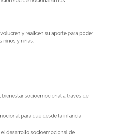
ención socioemocional en los
nvolucren y realicen su aporte para poder
 niños y niñas.
l bienestar socioemocional a través de
mocional para que desde la infancia
a el desarrollo socioemocional de