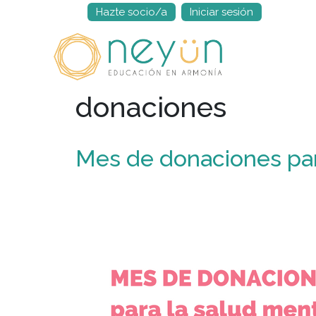
Hazte socio/a
Iniciar sesión
Saltar
al
contenido
donaciones
Mes de donaciones par