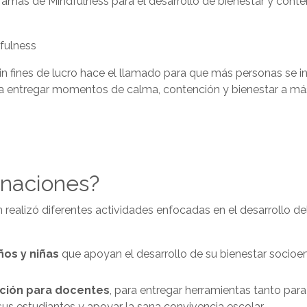
gramas de Mindfulness para el desarrollo de bienestar y cont
in fines de lucro hace el llamado para que más personas se i
para entregar momentos de calma, contención y bienestar a más
onaciones?
realizó diferentes actividades enfocadas en el desarrollo de
ños y niñas
que apoyan el desarrollo de su bienestar socioe
nción para docentes
, para entregar herramientas tanto par
us estudiantes y apoyar la sana convivencia escolar.