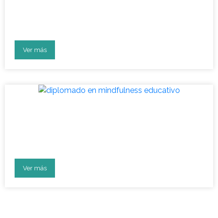
Vuelta a clases: aula en
bienestar socioemocional
Ver más
Diplomado: líderes en
desarrollo socioemocional en
la educación
Ver más