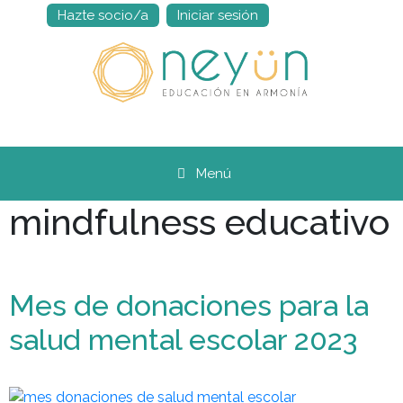
Hazte socio/a
Iniciar sesión
Saltar
al
contenido
Menú
mindfulness educativo
Mes de donaciones para la
salud mental escolar 2023