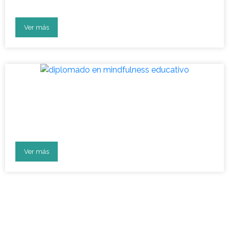
bienestar socioemocional
Ver más
Diplomado: líderes en
desarrollo socioemocional en
la educación
Ver más