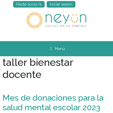
Hazte socio/a
Iniciar sesión
Saltar
al
contenido
Menú
taller bienestar
docente
Mes de donaciones para la
salud mental escolar 2023