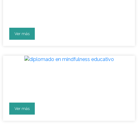
Vuelta a clases: aula en
bienestar socioemocional
Ver más
Diplomado: líderes en
desarrollo socioemocional en
la educación
Ver más