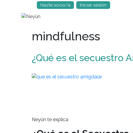
Hazte socio/a
Iniciar sesión
Saltar
al
contenido
mindfulness
¿Qué es el secuestro 
Neyün te explica