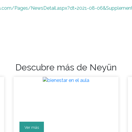
un.com/Pages/NewsDetail.aspx?dt=2021-08-06&Supplement
Descubre más de Neyün
Vuelta a clases: aula en
bienestar
socioemocional
Ver más