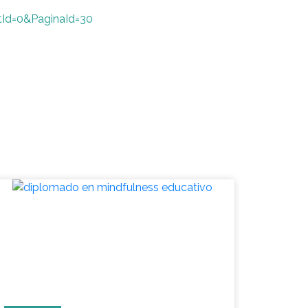
Id=0&PaginaId=30
Diplomado: líderes en
desarrollo
socioemocional en la
educación