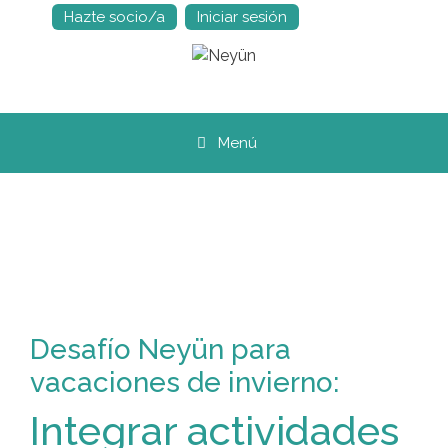
Hazte socio/a
Iniciar sesión
Saltar
al
contenido
Menú
Desafío Neyün para
vacaciones de invierno:
Integrar actividades